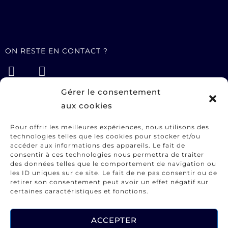
ON RESTE EN CONTACT ?
Gérer le consentement
aux cookies
STUDIO
Services
Pour offrir les meilleures expériences, nous utilisons des
technologies telles que les cookies pour stocker et/ou
Portfolio
accéder aux informations des appareils. Le fait de
A propos
consentir à ces technologies nous permettra de traiter
des données telles que le comportement de navigation ou
Contact
les ID uniques sur ce site. Le fait de ne pas consentir ou de
retirer son consentement peut avoir un effet négatif sur
certaines caractéristiques et fonctions.
INFORMATIONS UTILES
CGV
ACCEPTER