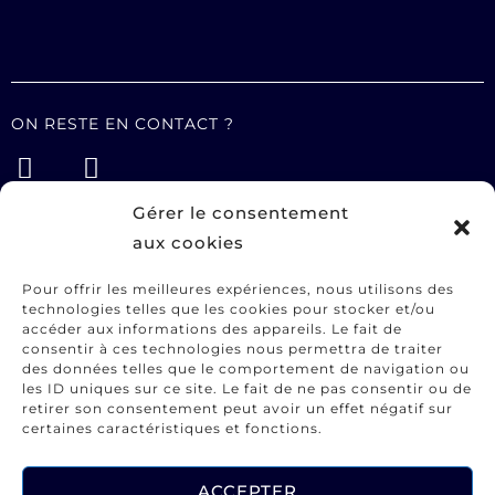
ON RESTE EN CONTACT ?
Gérer le consentement
aux cookies
STUDIO
Services
Pour offrir les meilleures expériences, nous utilisons des
technologies telles que les cookies pour stocker et/ou
Portfolio
accéder aux informations des appareils. Le fait de
A propos
consentir à ces technologies nous permettra de traiter
des données telles que le comportement de navigation ou
Contact
les ID uniques sur ce site. Le fait de ne pas consentir ou de
retirer son consentement peut avoir un effet négatif sur
certaines caractéristiques et fonctions.
INFORMATIONS UTILES
CGV
ACCEPTER