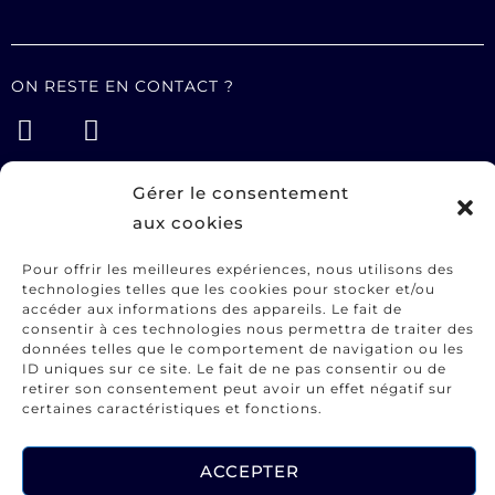
ON RESTE EN CONTACT ?
Gérer le consentement
STUDIO
aux cookies
Services
Pour offrir les meilleures expériences, nous utilisons des
Portfolio
technologies telles que les cookies pour stocker et/ou
A propos
accéder aux informations des appareils. Le fait de
consentir à ces technologies nous permettra de traiter des
Contact
données telles que le comportement de navigation ou les
ID uniques sur ce site. Le fait de ne pas consentir ou de
retirer son consentement peut avoir un effet négatif sur
INFORMATIONS UTILES
certaines caractéristiques et fonctions.
CGV
ACCEPTER
Mentions légales