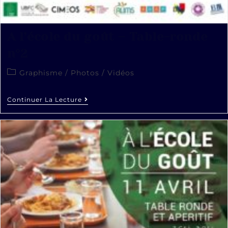
A l’école du goût – Table-ronde
n°2
Graphisme
/
Photos
/
Vidéos
Continuer La Lecture