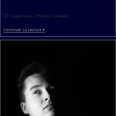
n°1
Graphisme
/
Photos
/
Vidéos
Continuer La Lecture