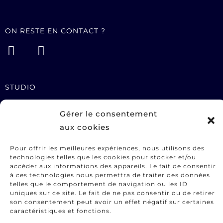
ON RESTE EN CONTACT ?
STUDIO
Services
Gérer le consentement
Portfolio
aux cookies
A propos
Contact
Pour offrir les meilleures expériences, nous utilisons des
technologies telles que les cookies pour stocker et/ou
accéder aux informations des appareils. Le fait de consentir
INFORMATIONS UTILES
à ces technologies nous permettra de traiter des données
telles que le comportement de navigation ou les ID
CGV
uniques sur ce site. Le fait de ne pas consentir ou de retirer
son consentement peut avoir un effet négatif sur certaines
Mentions légales
caractéristiques et fonctions.